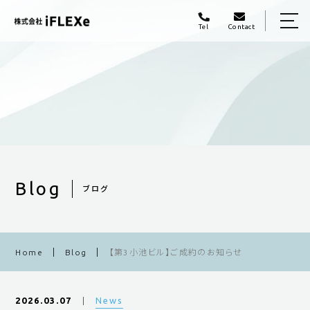
Contact
Tel
Home
Concept
Business
Work Flow
PM/LM
Blog
ブログ
Blog
Access
Home
Blog
【第3小池ビル】ご成約のお知らせ
050-3749-2210
News
2026.03.07