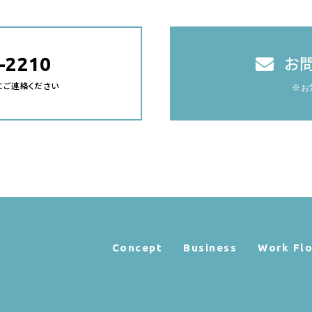
-2210
お
気軽にご連絡ください
※お
Concept
Business
Work Fl